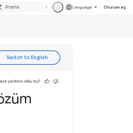
/
Oturum aç
size yardımcı oldu mu?
çözüm