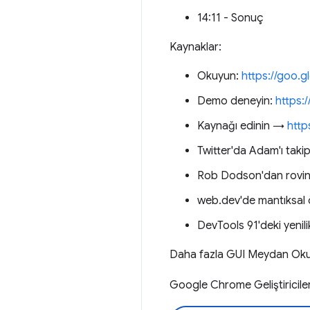
14:11 - Sonuç
Kaynaklar:
Okuyun:
https://goo.
Demo deneyin:
https:
Kaynağı edinin →
http
Twitter'da Adam'ı tak
Rob Dodson'dan roving
web.dev'de mantıksal ö
DevTools 91'deki yenil
Daha fazla GUI Meydan Okum
Google Chrome Geliştiricil