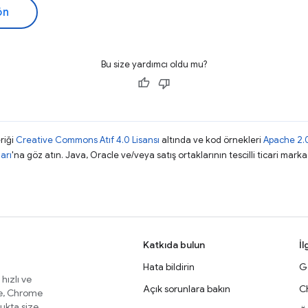
ön
Bu size yardımcı oldu mu?
riği
Creative Commons Atıf 4.0 Lisansı
altında ve kod örnekleri
Apache 2.0
arı
'na göz atın. Java, Oracle ve/veya satış ortaklarının tescilli ticari markas
Katkıda bulun
İl
Hata bildirin
Ge
 hızlı ve
Açık sorunlara bakın
C
te, Chrome
lukta size