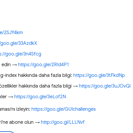
gle/2SJY4km
//goo.gle/33AzdkX
s://goo.gle/3n4Sfcg
ip edin →
https://goo.gle/2RId4P1
-index hakkında daha fazla bilgi:
https://goo.gle/3tFkdNp
zellikler hakkında daha fazla bilgi →
https://goo.gle/3uJOvQi
ikler →
https://goo.gle/3eLof2N
ası'nı izleyin:
https://goo.gle/GUIchallenges
eri'ne abone olun →
http://goo.gl/LLLNvf