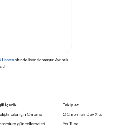
 Lisansı
altında lisanslanmıştır. Ayrıntılı
ıdır.
gili İçerik
Takip et
liştiriciler için Chrome
@ChromiumDev X'te
hromium güncellemeleri
YouTube