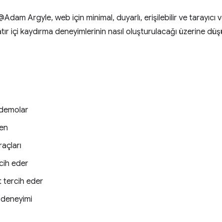
am Argyle, web için minimal, duyarlı, erişilebilir ve tarayıcı 
satır içi kaydırma deneyimlerinin nasıl oluşturulacağı üzerine düş
ı demolar
zen
raçları
rcih eder
 tercih eder
ı deneyimi