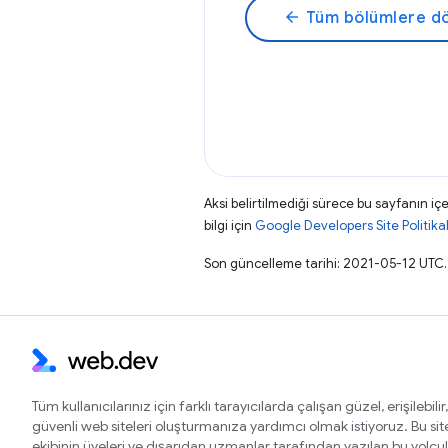
arrow_back
Tüm bölümlere d
Aksi belirtilmediği sürece bu sayfanın içe
bilgi için
Google Developers Site Politikal
Son güncelleme tarihi: 2021-05-12 UTC.
Tüm kullanıcılarınız için farklı tarayıcılarda çalışan güzel, erişilebilir,
güvenli web siteleri oluşturmanıza yardımcı olmak istiyoruz. Bu si
ekibinin üyeleri ve dışarıdan uzmanlar tarafından yazılan bu yolcu