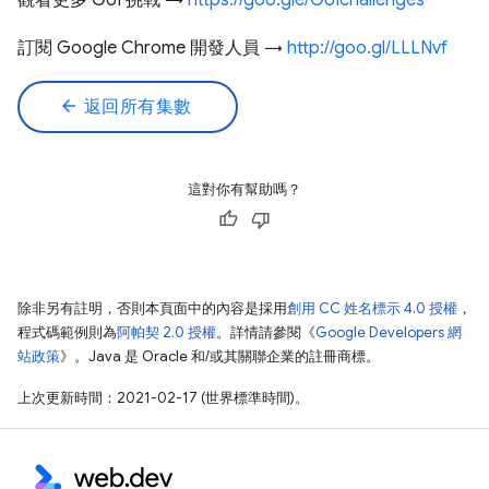
觀看更多 GUI 挑戰 →
https://goo.gle/GUIchallenges
訂閱 Google Chrome 開發人員 →
http://goo.gl/LLLNvf
arrow_back
返回所有集數
這對你有幫助嗎？
除非另有註明，否則本頁面中的內容是採用
創用 CC 姓名標示 4.0 授權
，
程式碼範例則為
阿帕契 2.0 授權
。詳情請參閱《
Google Developers 網
站政策
》。Java 是 Oracle 和/或其關聯企業的註冊商標。
上次更新時間：2021-02-17 (世界標準時間)。