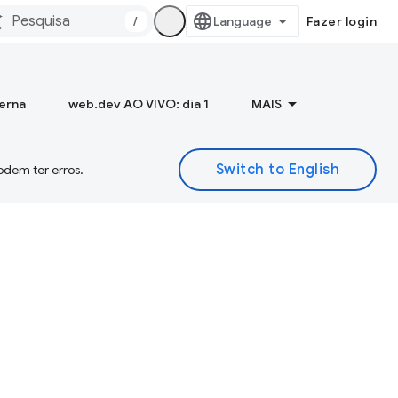
/
Fazer login
terna
web.dev AO VIVO: dia 1
MAIS
odem ter erros.