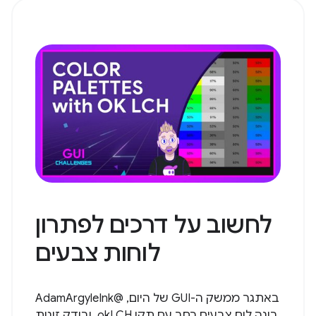
לחשוב על דרכים לפתרון
לוחות צבעים
באתגר ממשק ה-GUI של היום, @AdamArgyleInk
בונה לוח צבעים רחב עם תקן okLCH, ובודק זוגות