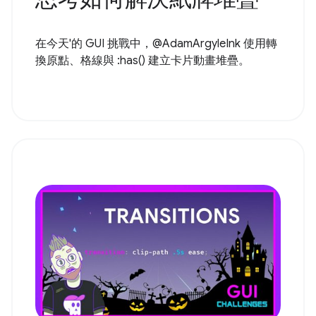
在今天'的 GUI 挑戰中，@AdamArgyleInk 使用轉
換原點、格線與 :has() 建立卡片動畫堆疊。