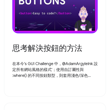
思考解決按鈕的方法
在本今's GUI Challenge 中，@AdamArgyleInk 設
定所有網站風格的樣式'；使用自訂屬性與
:where() 的不同按鈕類型，則套用淺色/深色...