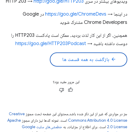
ویدیوهای بیشتر در سری HTTP 203 →
http://goo.gle/HTTP203
در اینجا →
https://goo.gle/ChromeDevs
در Google
Chrome Developers مشترک شوید
همچنین، اگر از این کار لذت بردید، ممکن است پادکست HTTP203 را
دوست داشته باشید →
https://goo.gle/HTTP203Podcast
arrow_back
بازگشت به همه قسمت ها
این مرور مفید بود؟
جز در مواردی که غیر از این ذکر شده باشد،‌محتوای این صفحه تحت مجوز
Creative
Commons Attribution 4.0 License
است. نمونه کدها نیز دارای مجوز
Apache
2.0 License
است. برای اطلاع از جزئیات، به
خطمشی‌های سایت Google