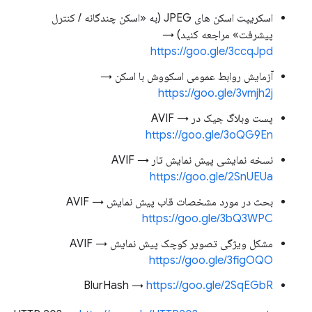
اسکریپت اسکن های JPEG (به «اسکن چندگانه / کنترل
پیشرفت» مراجعه کنید) →
https://goo.gle/3ccqJpd
آزمایش روابط عمومی اسکووش با اسکن →
https://goo.gle/3vmjh2j
پست وبلاگ جیک در AVIF →
https://goo.gle/3oQG9En
نسخه نمایشی پیش نمایش تار AVIF →
https://goo.gle/2SnUEUa
بحث در مورد مشخصات قاب پیش نمایش AVIF →
https://goo.gle/3bQ3WPC
مشکل ویژگی تصویر کوچک پیش نمایش AVIF →
https://goo.gle/3figOQO
BlurHash →
https://goo.gle/2SqEGbR