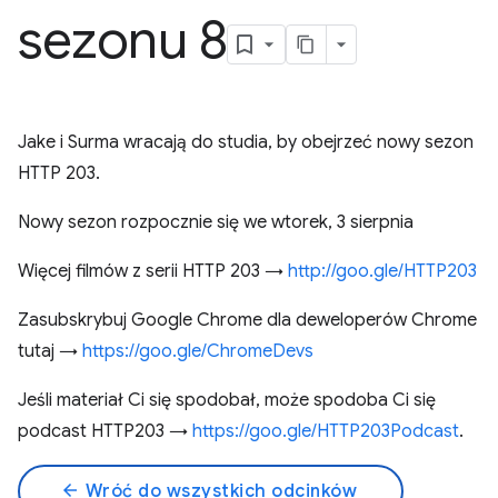
sezonu 8
Jake i Surma wracają do studia, by obejrzeć nowy sezon
HTTP 203.
Nowy sezon rozpocznie się we wtorek, 3 sierpnia
Więcej filmów z serii HTTP 203 →
http://goo.gle/HTTP203
Zasubskrybuj Google Chrome dla deweloperów Chrome
tutaj →
https://goo.gle/ChromeDevs
Jeśli materiał Ci się spodobał, może spodoba Ci się
podcast HTTP203 →
https://goo.gle/HTTP203Podcast
.
arrow_back
Wróć do wszystkich odcinków