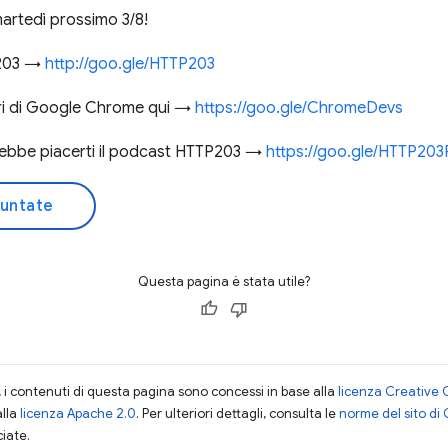
martedì prossimo 3/8!
P 203 →
http://goo.gle/HTTP203
tori di Google Chrome qui →
https://goo.gle/ChromeDevs
otrebbe piacerti il podcast HTTP203 →
https://goo.gle/HTTP20
puntate
Questa pagina è stata utile?
i contenuti di questa pagina sono concessi in base alla
licenza Creative 
alla
licenza Apache 2.0
. Per ulteriori dettagli, consulta le
norme del sito di
ciate.