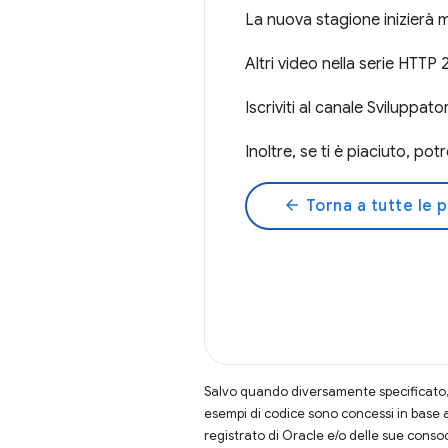
La nuova stagione inizierà 
Altri video nella serie HTT
Iscriviti al canale Sviluppa
Inoltre, se ti è piaciuto, p
arrow_back
Torna a tutte le 
Salvo quando diversamente specificato, 
esempi di codice sono concessi in base 
registrato di Oracle e/o delle sue conso