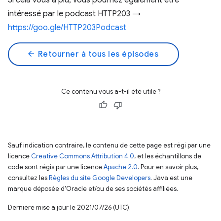
Si cela vous a plu, vous pourriez également être
intéressé par le podcast HTTP203 →
https://goo.gle/HTTP203Podcast
arrow_back
Retourner à tous les épisodes
Ce contenu vous a-t-il été utile ?
Sauf indication contraire, le contenu de cette page est régi par une
licence
Creative Commons Attribution 4.0
, et les échantillons de
code sont régis par une licence
Apache 2.0
. Pour en savoir plus,
consultez les
Règles du site Google Developers
. Java est une
marque déposée d'Oracle et/ou de ses sociétés affiliées.
Dernière mise à jour le 2021/07/26 (UTC).