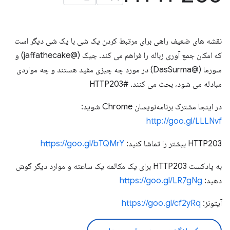
نقشه های ضعیف راهی برای مرتبط کردن یک شی با یک شی دیگر است
که امکان جمع آوری زباله را فراهم می کند. جیک (@jaffathecake) و
سورما (@DasSurma) در مورد چه چیزی مفید هستند و چه مواردی
مبادله می شود، بحث می کنند. #HTTP203
در اینجا مشترک برنامه‌نویسان Chrome شوید:
http://goo.gl/LLLNvf
HTTP203 بیشتر را تماشا کنید:
https://goo.gl/bTQMrY
به پادکست HTTP203 برای یک مکالمه یک ساعته و موارد دیگر گوش
دهید:
https://goo.gl/LR7gNg
آیتونز:
https://goo.gl/cf2yRq