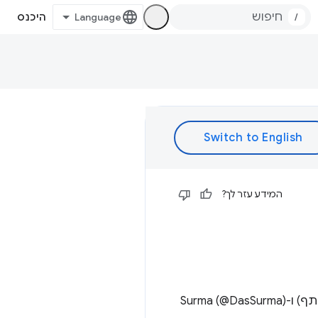
/
היכנס
המידע עזר לך?
מפות חלשות הן דרך לשייך עצם לאובייקט אחר ולאפשר איסוף אשפה. ג'ייק (@jaffathe להשתתף) ו-Surma (@DasSurma)