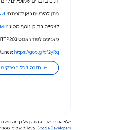
דנים בדברים שמועילים להם ובאי
ניתן להירשם כאן למפתחי Chrome:
Nvf
לצפייה בתוכן נוסף מסוג HTTP203:
QMrY
מאזינים לפודקאסט HTTP203 כדי לנהל שיחה במשך שעה שלמה ועוד הרבה יותר:
Itunes:
https://goo.gl/cf2yRq
arrow_back
חזרה לכל הפרקים
אלא אם צוין אחרת, התוכן של דף זה הוא ברי
Google Developers‏
.‏ Java הוא סימן מסחרי רשום של חברת Oracle ו/או של השותפים העצמאיים שלה.