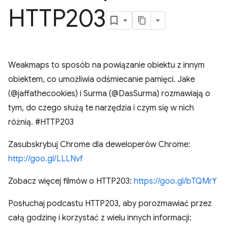
HTTP203
Weakmaps to sposób na powiązanie obiektu z innym
obiektem, co umożliwia odśmiecanie pamięci. Jake
(@jaffathecookies) i Surma (@DasSurma) rozmawiają o
tym, do czego służą te narzędzia i czym się w nich
różnią. #HTTP203
Zasubskrybuj Chrome dla deweloperów Chrome:
http://goo.gl/LLLNvf
Zobacz więcej filmów o HTTP203:
https://goo.gl/bTQMrY
Posłuchaj podcastu HTTP203, aby porozmawiać przez
całą godzinę i korzystać z wielu innych informacji: