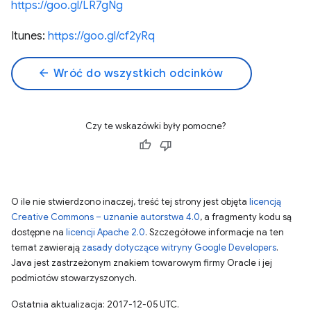
https://goo.gl/LR7gNg
Itunes:
https://goo.gl/cf2yRq
arrow_back
Wróć do wszystkich odcinków
Czy te wskazówki były pomocne?
O ile nie stwierdzono inaczej, treść tej strony jest objęta
licencją
Creative Commons – uznanie autorstwa 4.0
, a fragmenty kodu są
dostępne na
licencji Apache 2.0
. Szczegółowe informacje na ten
temat zawierają
zasady dotyczące witryny Google Developers
.
Java jest zastrzeżonym znakiem towarowym firmy Oracle i jej
podmiotów stowarzyszonych.
Ostatnia aktualizacja: 2017-12-05 UTC.