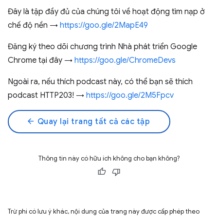
Đây là tập đầy đủ của chúng tôi về hoạt động tìm nạp ở
chế độ nền →
https://goo.gle/2MapE49
Đăng ký theo dõi chương trình Nhà phát triển Google
Chrome tại đây →
https://goo.gle/ChromeDevs
Ngoài ra, nếu thích podcast này, có thể bạn sẽ thích
podcast HTTP203! →
https://goo.gle/2M5Fpcv
arrow_back
Quay lại trang tất cả các tập
Thông tin này có hữu ích không cho bạn không?
Trừ phi có lưu ý khác, nội dung của trang này được cấp phép theo