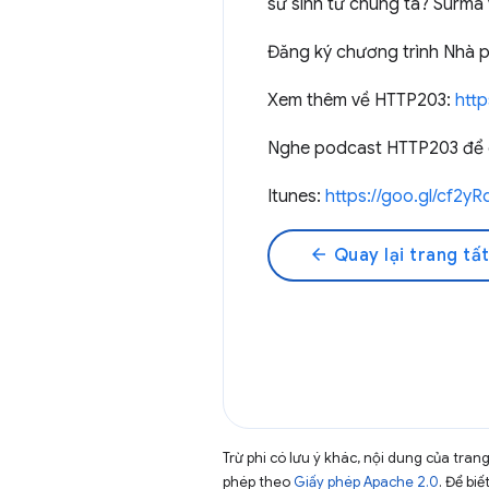
sư sinh tử chúng ta? Surma
Đăng ký chương trình Nhà p
Xem thêm về HTTP203:
htt
Nghe podcast HTTP203 để có
Itunes:
https://goo.gl/cf2yR
arrow_back
Quay lại trang tất
Trừ phi có lưu ý khác, nội dung của tra
phép theo
Giấy phép Apache 2.0
. Để biế