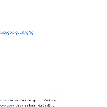
tps://goo.gl/LR7gNg
ommons
và các mẫu mã lập trình được cấp
Developers
. Java là nhãn hiệu đã đăng