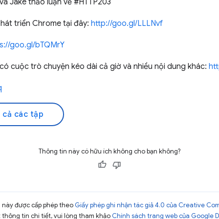
 và Jake thảo luận về #HTTP203
hát triển Chrome tại đây:
http://goo.gl/LLLNvf
ps://goo.gl/bTQMrY
 cuộc trò chuyện kéo dài cả giờ và nhiều nội dung khác:
ht
q
 cả các tập
Thông tin này có hữu ích không cho bạn không?
ng này được cấp phép theo
Giấy phép ghi nhận tác giả 4.0 của Creative C
t thông tin chi tiết, vui lòng tham khảo
Chính sách trang web của Google 