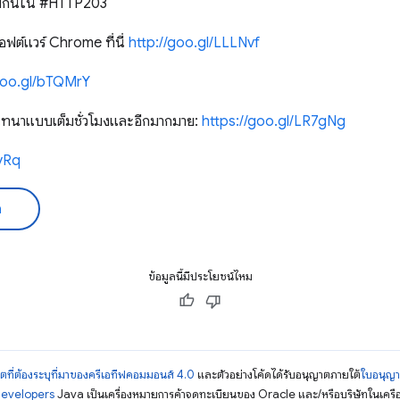
คุยกันใน #HTTP203
อฟต์แวร์ Chrome ที่นี่
http://goo.gl/LLLNvf
/goo.gl/bTQMrY
นทนาแบบเต็มชั่วโมงและอีกมากมาย:
https://goo.gl/LR7gNg
2yRq
ด
ข้อมูลนี้มีประโยชน์ไหม
ตที่ต้องระบุที่มาของครีเอทีฟคอมมอนส์ 4.0
และตัวอย่างโค้ดได้รับอนุญาตภายใต้
ใบอนุญ
Developers
Java เป็นเครื่องหมายการค้าจดทะเบียนของ Oracle และ/หรือบริษัทในเครื