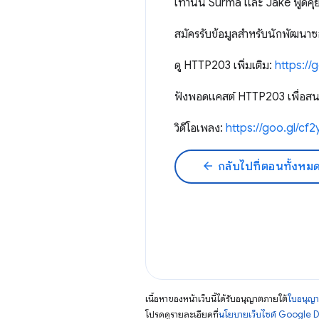
เท่านั้น Surma และ Jake พูด
สมัครรับข้อมูลสำหรับนักพัฒนาซ
ดู HTTP203 เพิ่มเติม:
https:/
ฟังพอดแคสต์ HTTP203 เพื่อส
วิดีโอเพลง:
https://goo.gl/cf
arrow_back
กลับไปที่ตอนทั้งหม
เนื้อหาของหน้าเว็บนี้ได้รับอนุญาตภายใต้
ใบอนุญา
โปรดดูรายละเอียดที่
นโยบายเว็บไซต์ Google 