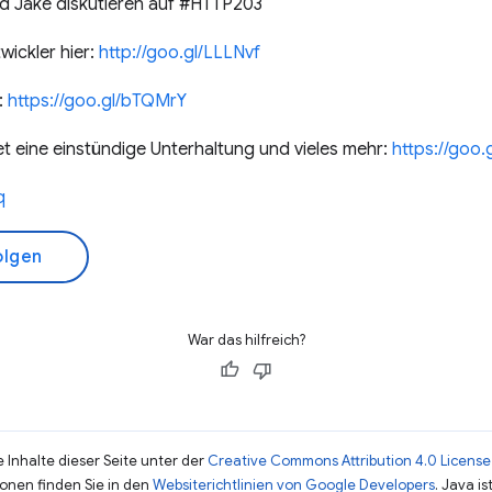
d Jake diskutieren auf #HTTP203
ickler hier:
http://goo.gl/LLLNvf
:
https://goo.gl/bTQMrY
 eine einstündige Unterhaltung und vieles mehr:
https://goo
q
olgen
War das hilfreich?
 Inhalte dieser Seite unter der
Creative Commons Attribution 4.0 License
ionen finden Sie in den
Websiterichtlinien von Google Developers
. Java i