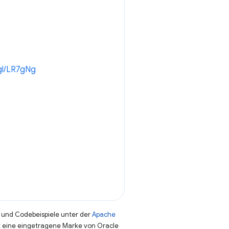
.gl/LR7gNg
und Codebeispiele unter der
Apache
st eine eingetragene Marke von Oracle