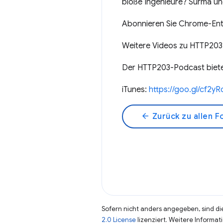
bloße Ingenieure? Surma un
Abonnieren Sie Chrome-Entw
Weitere Videos zu HTTP203
Der HTTP203-Podcast bietet
iTunes:
https://goo.gl/cf2yR
arrow_back
Zurück zu allen F
Sofern nicht anders angegeben, sind die
2.0 License
lizenziert. Weitere Informat