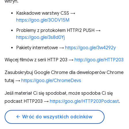
witryn.
Kaskadowe warstwy CSS →
https://goo.gle/3ODV15M
Problemy z protokołem HTTP/2 PUSH →
https://goo.gle/3s8d0Yj
Pakiety internetowe →
https://goo.gle/3w4292y
Więcej filmów z serii HTTP 203 →
http://goo.gle/HTTP203
Zasubskrybuj Google Chrome dla deweloperów Chrome
tutaj →
https://goo.gle/ChromeDevs
Jeśli materiał Ci się spodobał, może spodoba Ci się
podcast HTTP203 →
https://goo.gle/HTTP203Podcast
.
arrow_back
Wróć do wszystkich odcinków