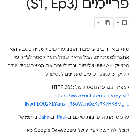
פריימים (S1
Ep3)
,
מעקב אחר ביצועי עיבוד וקצב פריימים לשנייה בטבע הוא
אתגר למפתחים, אבל נראה שפול רוצה לספר לג'ייק על
ממשק API שעשוי לעזור. וכדי לשפר את המצב אפילו יותר,
לג'ייק יש כמה... טיפים מעניינים לנסיעות!
לצפייה בגרסה נוספת של HTTP 203:
https://www.youtube.com/playlist?
list=PLOU2XLYxmsII_38oWcnQzXs9K9HKBMg-e
פרסמו את התגובות שלכם ב-
Paul
וב-
Jake
ב-Twitter.
תוכלו להירשם לערוץ של Google Developers כאן: