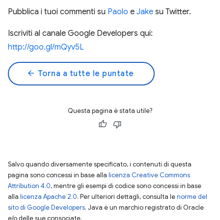
Pubblica i tuoi commenti su
Paolo
e
Jake
su Twitter.
Iscriviti al canale Google Developers qui:
http://goo.gl/mQyv5L
arrow_back
Torna a tutte le puntate
Questa pagina è stata utile?
Salvo quando diversamente specificato, i contenuti di questa
pagina sono concessi in base alla
licenza Creative Commons
Attribution 4.0
, mentre gli esempi di codice sono concessi in base
alla
licenza Apache 2.0
. Per ulteriori dettagli, consulta le
norme del
sito di Google Developers
. Java è un marchio registrato di Oracle
e/o delle sue consociate.