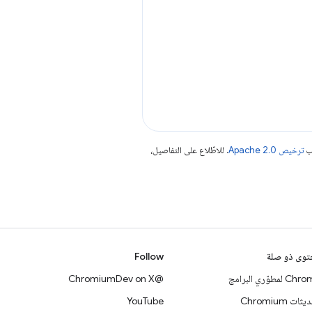
جب
ترخيص Apache 2.0‏
. للاطّلاع على التفاصيل،
وى ذو صلة
Follow
 لمطوّري البرامج
@ChromiumDev on X
ات Chromium
YouTube