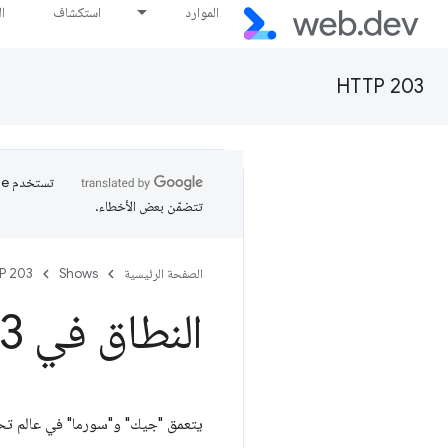
الموارد
استكشاف
ا
HTTP 203
تتضمّن بعض الأخطاء.
الصفحة الرئيسية
Shows
P 203
النطاق في Java
03
يتعمق "جيك" و"سورما" في عالم تحديد نطاق المتغيّرات في JavaScript. var