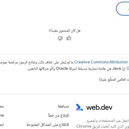
هل كان المحتوى مفيدًا؟
ما لم يُنصّ على خلاف ذلك، ونماذج الرموز مرخّصة بمو
. إنّ Java هي علامة تجارية مسجَّلة لشركة Oracle و/أو شركائها التابعين.
مساهمة
محت
الإبلاغ عن خطأ
Chrome
 تعمل عبر المتصفحات ولجميع
الاطّلاع على المشاكل المفتوحة
تحديث
المستخدمين. يُعدّ هذا الموقع الإلكتروني المركز الرئيسي للمحتوى الذي كتبه أعضاء فريق Chrome