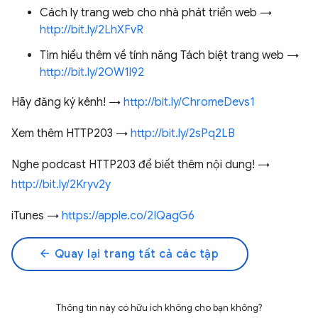
Cách ly trang web cho nhà phát triển web →
http://bit.ly/2LhXFvR
Tìm hiểu thêm về tính năng Tách biệt trang web →
http://bit.ly/2OW1l92
Hãy đăng ký kênh! →
http://bit.ly/ChromeDevs1
Xem thêm HTTP203 →
http://bit.ly/2sPq2LB
Nghe podcast HTTP203 để biết thêm nội dung! →
http://bit.ly/2Kryv2y
iTunes →
https://apple.co/2IQagG6
arrow_back
Quay lại trang tất cả các tập
Thông tin này có hữu ích không cho bạn không?