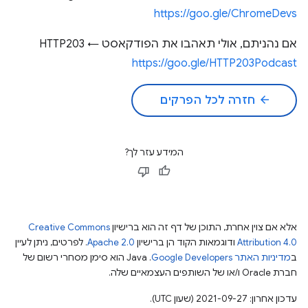
https://goo.gle/ChromeDevs
אם נהניתם, אולי תאהבו את הפודקאסט HTTP203 ←
https://goo.gle/HTTP203Podcast
arrow_back
חזרה לכל הפרקים
המידע עזר לך?
אלא אם צוין אחרת, התוכן של דף זה הוא ברישיון
Creative Commons
Attribution 4.0
ודוגמאות הקוד הן ברישיון
Apache 2.0
. לפרטים, ניתן לעיין
ב
מדיניות האתר Google Developers‏
.‏ Java הוא סימן מסחרי רשום של
חברת Oracle ו/או של השותפים העצמאיים שלה.
עדכון אחרון: 2021-09-27 (שעון UTC).