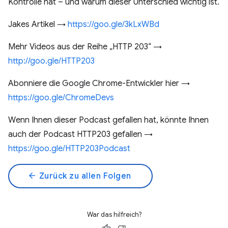
Kontrolle hat – und warum dieser Unterschied wichtig ist.
Jakes Artikel →
https://goo.gle/3kLxWBd
Mehr Videos aus der Reihe „HTTP 203“ →
http://goo.gle/HTTP203
Abonniere die Google Chrome-Entwickler hier →
https://goo.gle/ChromeDevs
Wenn Ihnen dieser Podcast gefallen hat, könnte Ihnen
auch der Podcast HTTP203 gefallen →
https://goo.gle/HTTP203Podcast
arrow_back
Zurück zu allen Folgen
War das hilfreich?