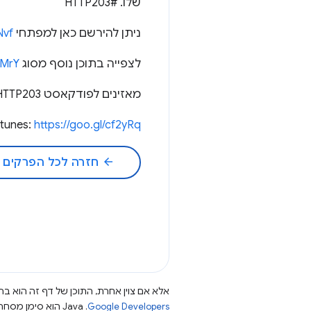
שלו. #HTTP203
ניתן להירשם כאן למפתחי Chrome:
Nvf
לצפייה בתוכן נוסף מסוג HTTP203:
QMrY
מאזינים לפודקאסט HTTP203 כדי לנהל שיחה במשך שעה שלמה ועוד הרבה יותר:
Itunes:
https://goo.gl/cf2yRq
arrow_back
חזרה לכל הפרקים
אלא אם צוין אחרת, התוכן של דף זה הוא ברי
Google Developers‏
.‏ Java הוא סימן מסחרי רשום של חברת Oracle ו/או של השותפים העצמאיים שלה.