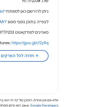
שלו. #HTTP203
ניתן להירשם כאן למפתחי Chrome:
Nvf
לצפייה בתוכן נוסף מסוג HTTP203:
QMrY
מאזינים לפודקאסט HTTP203 כדי לנהל שיחה במשך שעה שלמה ועוד הרבה יותר:
Itunes:
https://goo.gl/cf2yRq
arrow_back
חזרה לכל הפרקים
אלא אם צוין אחרת, התוכן של דף זה הוא ברי
Google Developers‏
.‏ Java הוא סימן מסחרי רשום של חברת Oracle ו/או של השותפים העצמאיים שלה.