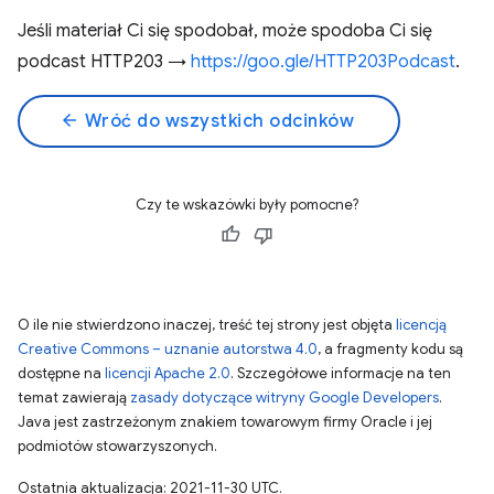
Jeśli materiał Ci się spodobał, może spodoba Ci się
podcast HTTP203 →
https://goo.gle/HTTP203Podcast
.
arrow_back
Wróć do wszystkich odcinków
Czy te wskazówki były pomocne?
O ile nie stwierdzono inaczej, treść tej strony jest objęta
licencją
Creative Commons – uznanie autorstwa 4.0
, a fragmenty kodu są
dostępne na
licencji Apache 2.0
. Szczegółowe informacje na ten
temat zawierają
zasady dotyczące witryny Google Developers
.
Java jest zastrzeżonym znakiem towarowym firmy Oracle i jej
podmiotów stowarzyszonych.
Ostatnia aktualizacja: 2021-11-30 UTC.