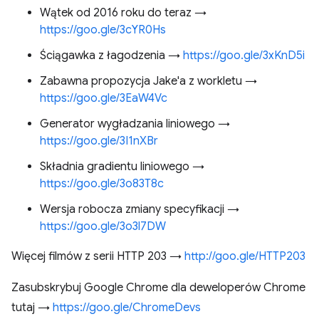
Wątek od 2016 roku do teraz →
https://goo.gle/3cYR0Hs
Ściągawka z łagodzenia →
https://goo.gle/3xKnD5i
Zabawna propozycja Jake'a z workletu →
https://goo.gle/3EaW4Vc
Generator wygładzania liniowego →
https://goo.gle/3I1nXBr
Składnia gradientu liniowego →
https://goo.gle/3o83T8c
Wersja robocza zmiany specyfikacji →
https://goo.gle/3o3l7DW
Więcej filmów z serii HTTP 203 →
http://goo.gle/HTTP203
Zasubskrybuj Google Chrome dla deweloperów Chrome
tutaj →
https://goo.gle/ChromeDevs