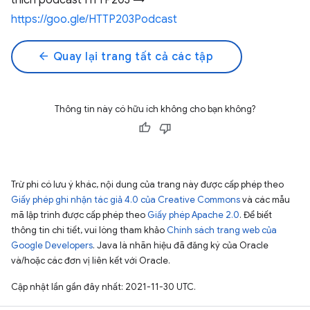
thích podcast HTTP203 →
https://goo.gle/HTTP203Podcast
arrow_back
Quay lại trang tất cả các tập
Thông tin này có hữu ích không cho bạn không?
Trừ phi có lưu ý khác, nội dung của trang này được cấp phép theo
Giấy phép ghi nhận tác giả 4.0 của Creative Commons
và các mẫu
mã lập trình được cấp phép theo
Giấy phép Apache 2.0
. Để biết
thông tin chi tiết, vui lòng tham khảo
Chính sách trang web của
Google Developers
. Java là nhãn hiệu đã đăng ký của Oracle
và/hoặc các đơn vị liên kết với Oracle.
Cập nhật lần gần đây nhất: 2021-11-30 UTC.