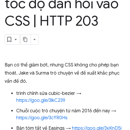
tốc độ đàn hồi vào
CSS
|
HTTP 203
Bạn có thể giảm bớt, nhưng CSS không cho phép bạn
thoát. Jake và Surma trò chuyện về đề xuất khắc phục
vấn đề đó.
trình chỉnh sửa cubic-bezier →
https://goo.gle/3lkC239
Chuỗi cuộc trò chuyện từ năm 2016 đến nay →
https://goo.gle/3cYR0Hs
Bản tóm tắt về Easings →
https://goo.gle/3xKnD5i