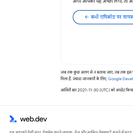
अगर आपको यह अच्छा लगा, तो
arrow_back
सभी एपिसोड पर वापस
जब तक कुछ अलग से न बताया जाए, तब तक इस पे
मिला है. ज़्यादा जानकारी के लिए,
Google Develo
आखिरी बार 2021-11-30 (UTC) को अपडेट किया
हम आपको ऐसी सुंदर, ऐक्सेस करने लायक, तेज़ और सुरक्षित वेबसाइटें बनाने में मदद 