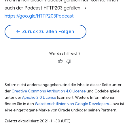
Wenn Ihnen dieser Podcast gefallen hat, könnte Ihnen
auch der Podcast HTTP203 gefallen →
https://goo.gle/HTTP203Podcast
arrow_back
Zurück zu allen Folgen
War das hilfreich?
Sofern nicht anders angegeben, sind die Inhalte dieser Seite unter
der
Creative Commons Attribution 4.0 License
und Codebeispiele
unter der
Apache 2.0 License
lizenziert. Weitere Informationen
finden Sie in den
Websiterichtlinien von Google Developers
. Java ist
eine eingetragene Marke von Oracle und/oder seinen Partnern.
Zuletzt aktualisiert: 2021-11-30 (UTC).