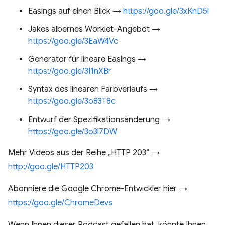
Easings auf einen Blick →
https://goo.gle/3xKnD5i
Jakes albernes Worklet-Angebot →
https://goo.gle/3EaW4Vc
Generator für lineare Easings →
https://goo.gle/3I1nXBr
Syntax des linearen Farbverlaufs →
https://goo.gle/3o83T8c
Entwurf der Spezifikationsänderung →
https://goo.gle/3o3l7DW
Mehr Videos aus der Reihe „HTTP 203“ →
http://goo.gle/HTTP203
Abonniere die Google Chrome-Entwickler hier →
https://goo.gle/ChromeDevs