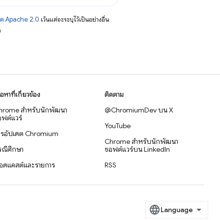
าต Apache 2.0
เว้นแต่จะระบุไว้เป็นอย่างอื่น
อ
ื้อหาที่เกี่ยวข้อง
ติดตาม
hrome สำหรับนักพัฒนา
@ChromiumDev บน X
ฟต์แวร์
YouTube
ารอัปเดต Chromium
Chrome สำหรับนักพัฒนา
รณีศึกษา
ซอฟต์แวร์บน LinkedIn
อดแคสต์และรายการ
RSS