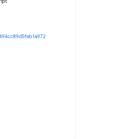
ript
af494cc89d5feb1a972