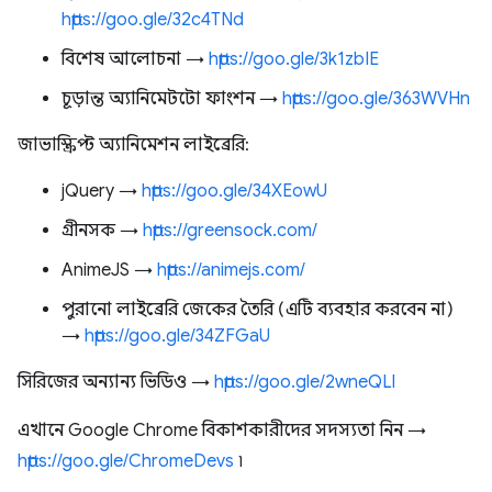
https://goo.gle/32c4TNd
বিশেষ আলোচনা →
https://goo.gle/3k1zbIE
চূড়ান্ত অ্যানিমেটটো ফাংশন →
https://goo.gle/363WVHn
জাভাস্ক্রিপ্ট অ্যানিমেশন লাইব্রেরি:
jQuery →
https://goo.gle/34XEowU
গ্রীনসক →
https://greensock.com/
AnimeJS →
https://animejs.com/
পুরানো লাইব্রেরি জেকের তৈরি (এটি ব্যবহার করবেন না)
→
https://goo.gle/34ZFGaU
সিরিজের অন্যান্য ভিডিও →
https://goo.gle/2wneQLl
এখানে Google Chrome বিকাশকারীদের সদস্যতা নিন →
https://goo.gle/ChromeDevs
৷