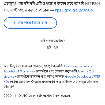
এছাড়াও, আপনি যদি এটি উপভোগ করেন তবে আপনি HTTP203
পডকাস্ট পছন্দ করতে পারেন! →
https://goo.gle/2y0I5Uo
arrow_back
সব পর্বে ফিরে যান
এটি কাজে লেগেছে?
অন্য কিছু উল্লেখ না করা থাকলে, এই পৃষ্ঠার কন্টেন্ট
Creative Commons
Attribution 4.0 License
-এর অধীনে এবং কোডের নমুনাগুলি
Apache 2.0
License
-এর অধীনে লাইসেন্স প্রাপ্ত। আরও জানতে,
Google Developers সাইট
নীতি
দেখুন। Java হল Oracle এবং/অথবা তার অ্যাফিলিয়েট সংস্থার রেজিস্টার্ড
ট্রেডমার্ক।
2020-11-10 UTC-তে শেষবার আপডেট করা হয়েছে।