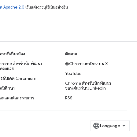
าต Apache 2.0
เว้นแต่จะระบุไว้เป็นอย่างอื่น
อ
ื้อหาที่เกี่ยวข้อง
ติดตาม
hrome สำหรับนักพัฒนา
@ChromiumDev บน X
ฟต์แวร์
YouTube
ารอัปเดต Chromium
Chrome สำหรับนักพัฒนา
รณีศึกษา
ซอฟต์แวร์บน LinkedIn
อดแคสต์และรายการ
RSS