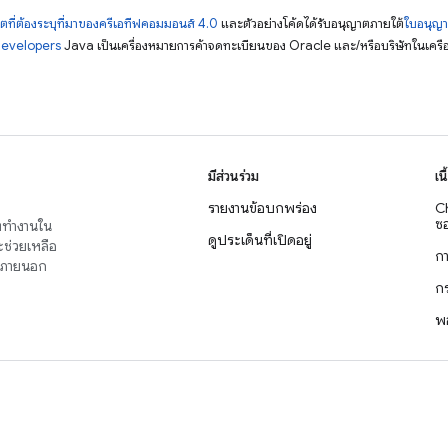
ตที่ต้องระบุที่มาของครีเอทีฟคอมมอนส์ 4.0
และตัวอย่างโค้ดได้รับอนุญาตภายใต้
ใบอนุญ
Developers
Java เป็นเครื่องหมายการค้าจดทะเบียนของ Oracle และ/หรือบริษัทในเครื
มีส่วนร่วม
เน
รายงานข้อบกพร่อง
C
ซอ
่งทำงานใน
ดูประเด็นที่เปิดอยู่
จะช่วยเหลือ
ก
าญภายนอก
ก
พ