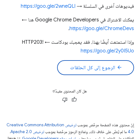
فيديوهات أخرى في السلسلة →
https://goo.gle/2wneQLl
يمكنك الاشتراك في Google Chrome Developers هنا ←
.
https://goo.gle/ChromeDevs
وإذا استمتعت أيضًا بهذا، فقد يعجبك بودكاست HTTP203! ←
https://goo.gle/2y0I5Uo
arrow_back
الرجوع إلى كل الحلقات
هل كان المحتوى مفيدًا؟
إنّ محتوى هذه الصفحة مرخّص بموجب
ترخيص Creative Commons Attribution
4.0‏
ما لم يُنصّ على خلاف ذلك، ونماذج الرموز مرخّصة بموجب
ترخيص Apache 2.0‏
.
للاطّلاع على التفاصيل، يُرجى مراجعة
سياسات موقع Google Developers‏
. إنّ Java