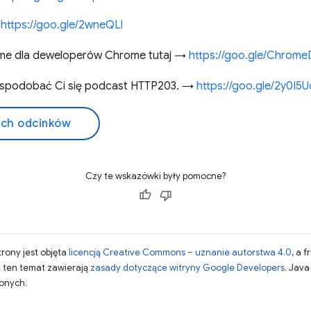
→
https://goo.gle/2wneQLl
me dla deweloperów Chrome tutaj →
https://goo.gle/Chrome
że spodobać Ci się podcast HTTP203. →
https://goo.gle/2y0I5U
ich odcinków
Czy te wskazówki były pomocne?
strony jest objęta
licencją Creative Commons – uznanie autorstwa 4.0
, a 
a ten temat zawierają
zasady dotyczące witryny Google Developers
. Jav
zonych.