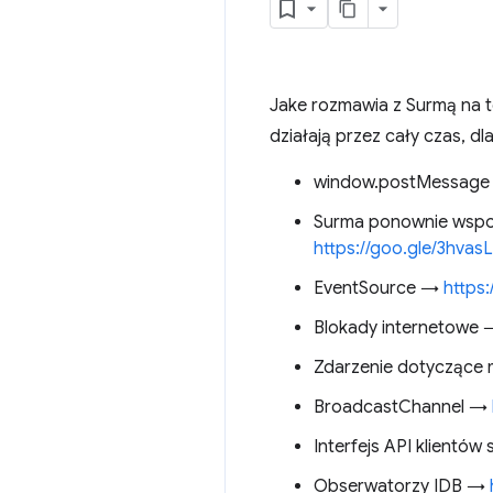
Jake rozmawia z Surmą na t
działają przez cały czas, d
window.postMessag
Surma ponownie wspom
https://goo.gle/3hvas
EventSource →
https:
Blokady internetowe
Zdarzenie dotyczące 
BroadcastChannel →
Interfejs API klientó
Obserwatorzy IDB →