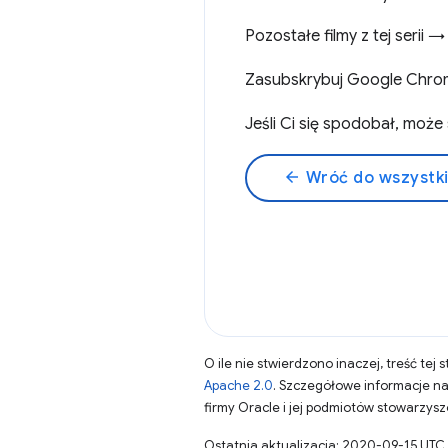
Pozostałe filmy z tej serii 
Zasubskrybuj Google Chro
Jeśli Ci się spodobał, mo
arrow_back
Wróć do wszystk
O ile nie stwierdzono inaczej, treść tej 
Apache 2.0
. Szczegółowe informacje n
firmy Oracle i jej podmiotów stowarzys
Ostatnia aktualizacja: 2020-09-15 UTC.