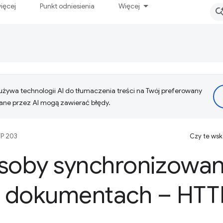
ięcej
Punkt odniesienia
Więcej
żywa technologii AI do tłumaczenia treści na Twój preferowany
ne przez AI mogą zawierać błędy.
P 203
Czy te ws
soby synchronizowan
 dokumentach – HTT