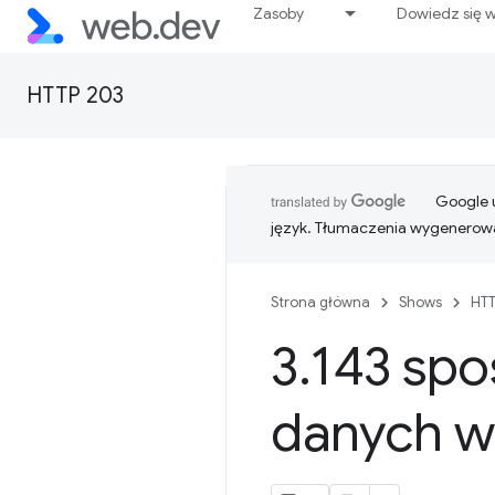
Zasoby
Dowiedz się w
HTTP 203
Google u
język. Tłumaczenia wygenerowa
Strona główna
Shows
HTT
3
.
143 spo
danych w