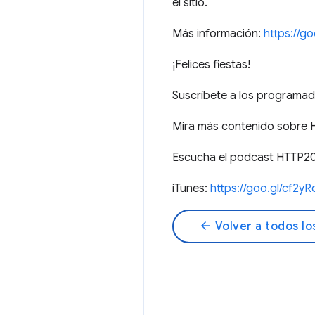
el sitio.
Más información:
https://go
¡Felices fiestas!
Suscríbete a los programa
Mira más contenido sobre
Escucha el podcast HTTP20
iTunes:
https://goo.gl/cf2yR
arrow_back
Volver a todos lo