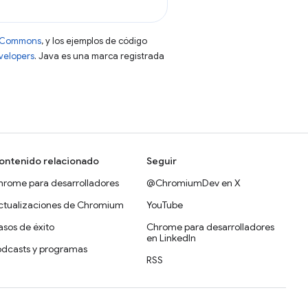
ve Commons
, y los ejemplos de código
evelopers
. Java es una marca registrada
ontenido relacionado
Seguir
hrome para desarrolladores
@ChromiumDev en X
ctualizaciones de Chromium
YouTube
sos de éxito
Chrome para desarrolladores
en LinkedIn
odcasts y programas
RSS