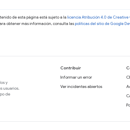
ntenido de esta página está sujeto a la
licencia Atribución 4.0 de Creati
Para obtener más información, consulta las
políticas del sitio de Google D
Contribuir
C
Informar un error
C
dos y
Ver incidentes abiertos
A
s usuarios.
ipo de
Ca
P