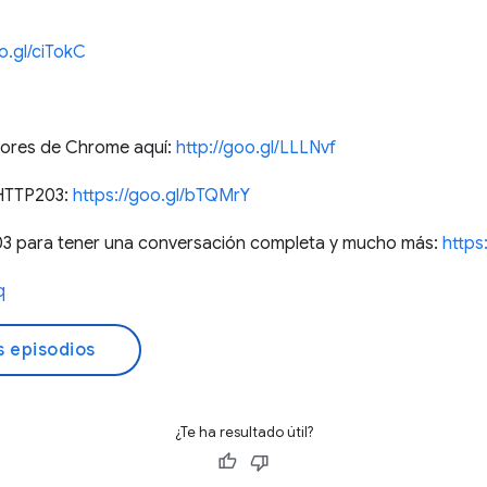
o.gl/ciTokC
dores de Chrome aquí:
http://goo.gl/LLLNvf
 HTTP203:
https://goo.gl/bTQMrY
3 para tener una conversación completa y mucho más:
https
q
s episodios
¿Te ha resultado útil?