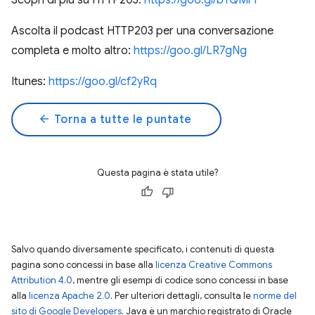
Scopri di più su HTTP203:
https://goo.gl/bTQMrY
Ascolta il podcast HTTP203 per una conversazione
completa e molto altro:
https://goo.gl/LR7gNg
Itunes:
https://goo.gl/cf2yRq
arrow_back
Torna a tutte le puntate
Questa pagina è stata utile?
Salvo quando diversamente specificato, i contenuti di questa
pagina sono concessi in base alla
licenza Creative Commons
Attribution 4.0
, mentre gli esempi di codice sono concessi in base
alla
licenza Apache 2.0
. Per ulteriori dettagli, consulta le
norme del
sito di Google Developers
. Java è un marchio registrato di Oracle