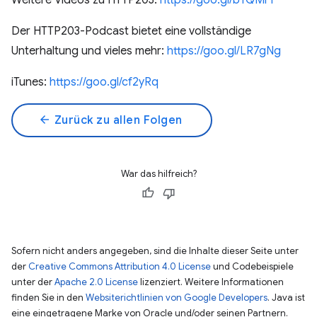
Weitere Videos zu HTTP203:
https://goo.gl/bTQMrY
Der HTTP203-Podcast bietet eine vollständige
Unterhaltung und vieles mehr:
https://goo.gl/LR7gNg
iTunes:
https://goo.gl/cf2yRq
arrow_back
Zurück zu allen Folgen
War das hilfreich?
Sofern nicht anders angegeben, sind die Inhalte dieser Seite unter
der
Creative Commons Attribution 4.0 License
und Codebeispiele
unter der
Apache 2.0 License
lizenziert. Weitere Informationen
finden Sie in den
Websiterichtlinien von Google Developers
. Java ist
eine eingetragene Marke von Oracle und/oder seinen Partnern.