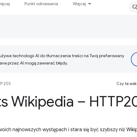
ięcej
Punkt odniesienia
Więcej
żywa technologii AI do tłumaczenia treści na Twój preferowany
ne przez AI mogą zawierać błędy.
P 203
Czy te ws
ts Wikipedia – HTTP2
oich najnowszych występach i stara się być szybszy niż Wik