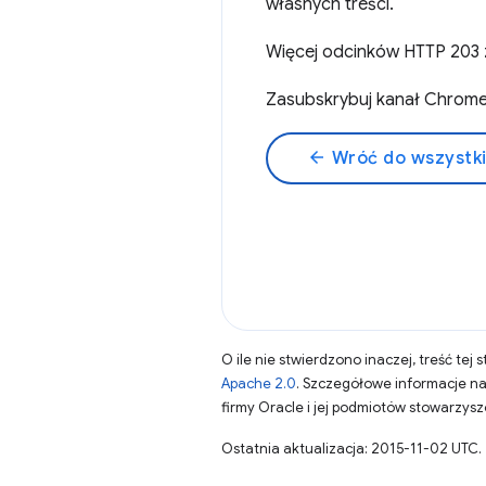
własnych treści.
Więcej odcinków HTTP 203 z
Zasubskrybuj kanał Chrom
arrow_back
Wróć do wszystk
O ile nie stwierdzono inaczej, treść tej 
Apache 2.0
. Szczegółowe informacje n
firmy Oracle i jej podmiotów stowarzys
Ostatnia aktualizacja: 2015-11-02 UTC.