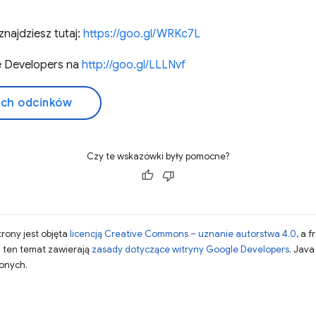
najdziesz tutaj:
https://goo.gl/WRKc7L
e Developers na
http://goo.gl/LLLNvf
ich odcinków
Czy te wskazówki były pomocne?
strony jest objęta
licencją Creative Commons – uznanie autorstwa 4.0
, a 
a ten temat zawierają
zasady dotyczące witryny Google Developers
. Jav
zonych.