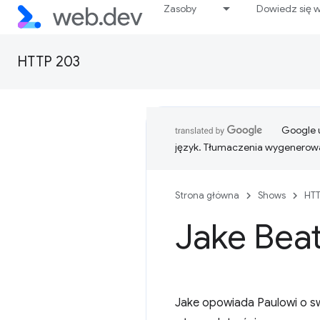
Zasoby
Dowiedz się w
HTTP 203
Google u
język. Tłumaczenia wygenerowa
Strona główna
Shows
HTT
Jake Bea
Jake opowiada Paulowi o sw