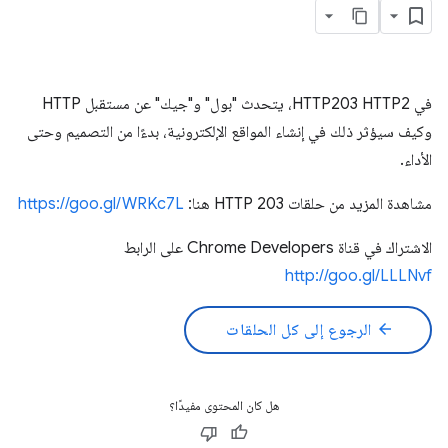
في HTTP203 HTTP2، يتحدث "بول" و"جيك" عن مستقبل HTTP
وكيف سيؤثر ذلك في إنشاء المواقع الإلكترونية، بدءًا من التصميم وحتى
الأداء.
مشاهدة المزيد من حلقات HTTP 203 هنا:
https://goo.gl/WRKc7L
الاشتراك في قناة Chrome Developers على الرابط
http://goo.gl/LLLNvf
arrow_back
الرجوع إلى كل الحلقات
هل كان المحتوى مفيدًا؟