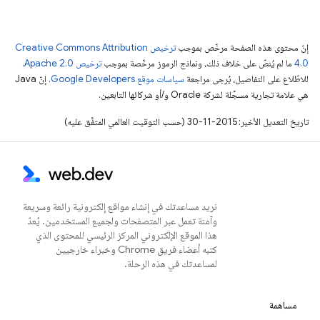
إنّ محتوى هذه الصفحة مرخّص بموجب
ترخيص Creative Commons Attribution
4.0‏
ما لم يُنصّ على خلاف ذلك، ونماذج الرموز مرخّصة بموجب
ترخيص Apache 2.0‏
.
للاطّلاع على التفاصيل، يُرجى مراجعة
سياسات موقع Google Developers‏
. إنّ Java
هي علامة تجارية مسجَّلة لشركة Oracle و/أو شركائها التابعين.
تاريخ التعديل الأخير: 2015-11-30 (حسب التوقيت العالمي المتفَّق عليه)
نريد مساعدتك في إنشاء مواقع إلكترونية رائعة وسريعة
وآمنة تعمل عبر المتصفحات ولجميع المستخدمين. يُعدّ
هذا الموقع الإلكتروني المركز الرئيسي للمحتوى الذي
كتبه أعضاء فريق Chrome وخبراء خارجيين
لمساعدتك في هذه الرحلة.
مساهمة