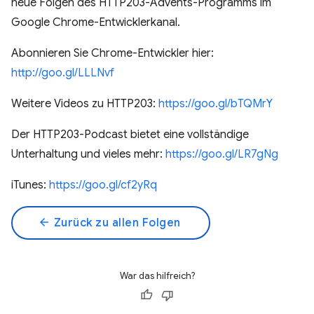
neue Folgen des HTTP203-Advents-Programms im
Google Chrome-Entwicklerkanal.
Abonnieren Sie Chrome-Entwickler hier:
http://goo.gl/LLLNvf
Weitere Videos zu HTTP203:
https://goo.gl/bTQMrY
Der HTTP203-Podcast bietet eine vollständige
Unterhaltung und vieles mehr:
https://goo.gl/LR7gNg
iTunes:
https://goo.gl/cf2yRq
arrow_back
Zurück zu allen Folgen
War das hilfreich?