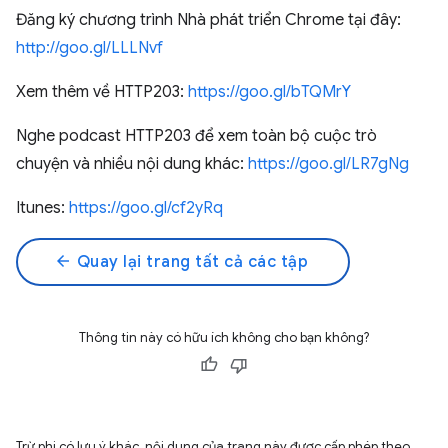
Đăng ký chương trình Nhà phát triển Chrome tại đây:
http://goo.gl/LLLNvf
Xem thêm về HTTP203:
https://goo.gl/bTQMrY
Nghe podcast HTTP203 để xem toàn bộ cuộc trò
chuyện và nhiều nội dung khác:
https://goo.gl/LR7gNg
Itunes:
https://goo.gl/cf2yRq
arrow_back
Quay lại trang tất cả các tập
Thông tin này có hữu ích không cho bạn không?
Trừ phi có lưu ý khác, nội dung của trang này được cấp phép theo