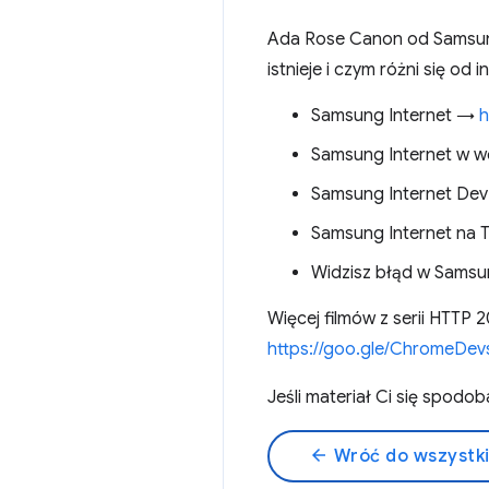
Ada Rose Canon od Samsung
istnieje i czym różni się o
Samsung Internet →
h
Samsung Internet w w
Samsung Internet De
Samsung Internet na 
Widzisz błąd w Samsu
Więcej filmów z serii HTTP
https://goo.gle/ChromeDev
Jeśli materiał Ci się spod
arrow_back
Wróć do wszystk