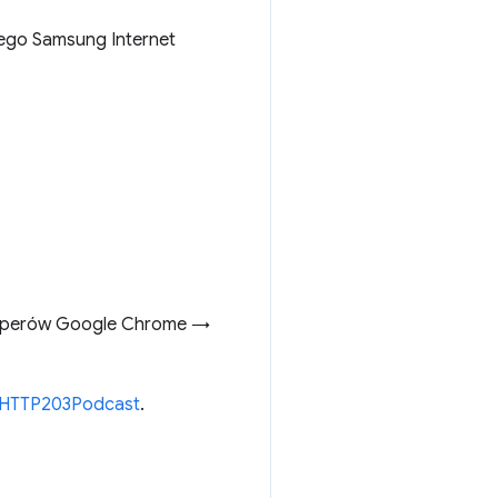
ego Samsung Internet
loperów Google Chrome →
e/HTTP203Podcast
.