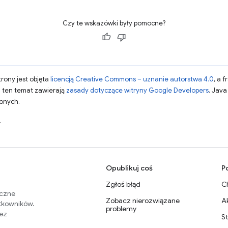
Czy te wskazówki były pomocne?
strony jest objęta
licencją Creative Commons – uznanie autorstwa 4.0
, a 
a ten temat zawierają
zasady dotyczące witryny Google Developers
. Jav
zonych.
.
Opublikuj coś
P
Zgłoś błąd
C
eczne
Zobacz nierozwiązane
A
ytkowników.
problemy
zez
S