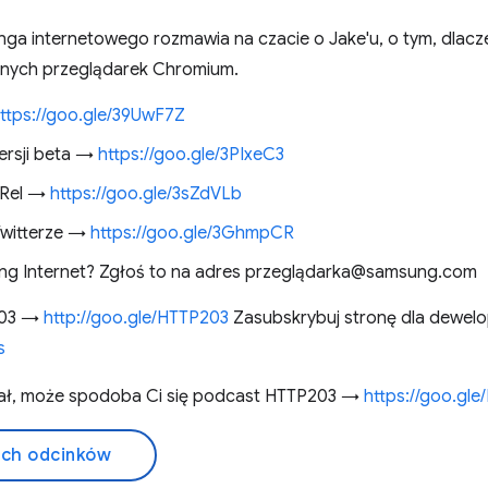
a internetowego rozmawia na czacie o Jake'u, o tym, dlacz
d innych przeglądarek Chromium.
ttps://goo.gle/39UwF7Z
ersji beta →
https://goo.gle/3PIxeC3
vRel →
https://goo.gle/3sZdVLb
Twitterze →
https://goo.gle/3GhmpCR
ng Internet? Zgłoś to na adres przeglądarka@samsung.com
 203 →
http://goo.gle/HTTP203
Zasubskrybuj stronę dla dewe
s
obał, może spodoba Ci się podcast HTTP203 →
https://goo.gl
ich odcinków