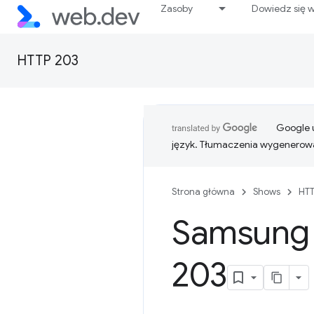
Zasoby
Dowiedz się w
HTTP 203
Google u
język. Tłumaczenia wygenerowa
Strona główna
Shows
HTT
Samsung I
203