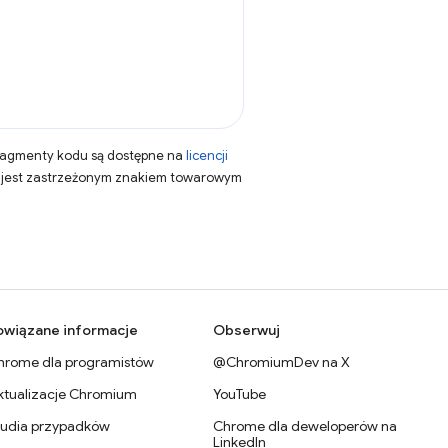
fragmenty kodu są dostępne na
licencji
a jest zastrzeżonym znakiem towarowym
owiązane informacje
Obserwuj
hrome dla programistów
@ChromiumDev na X
ktualizacje Chromium
YouTube
tudia przypadków
Chrome dla deweloperów na
LinkedIn