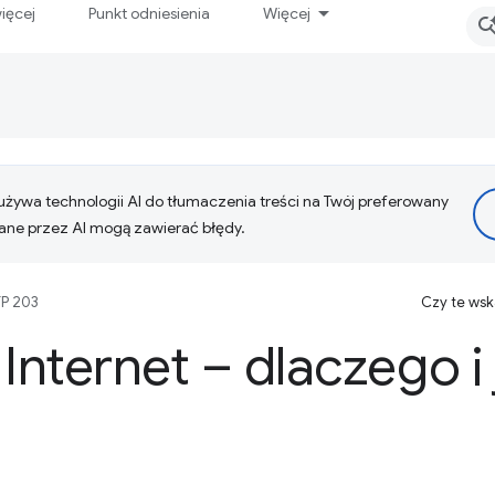
ięcej
Punkt odniesienia
Więcej
żywa technologii AI do tłumaczenia treści na Twój preferowany
ne przez AI mogą zawierać błędy.
P 203
Czy te ws
nternet – dlaczego i