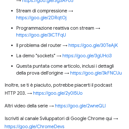
→
https://goo.gle/3gSAFo5
Stream di compressione →
https://goo.gle/2DRqtOj
Programmazione reattiva con stream →
https://goo.gle/3iCTFqU
Il problema del router →
https://goo.gle/30TeAjK
La demo "sockets" →
https://goo.gle/3gUHci3
Questa puntata come articolo, inclusi i dettagli
della prova dell'origine →
https://goo.gle/3kFNCUu
Inoltre, se ti è piaciuto, potrebbe piacerti il podcast
HTTP 203. →
https://goo.gle/2y0I5Uo
Altri video della serie →
https://goo.gle/2wneQLl
Iscriviti al canale Sviluppatori di Google Chrome qui →
https://goo.gle/ChromeDevs