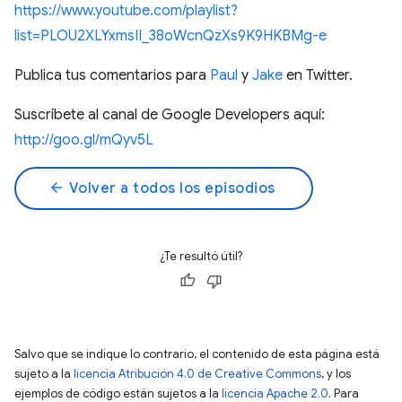
https://www.youtube.com/playlist?
list=PLOU2XLYxmsII_38oWcnQzXs9K9HKBMg-e
Publica tus comentarios para
Paul
y
Jake
en Twitter.
Suscríbete al canal de Google Developers aquí:
http://goo.gl/mQyv5L
arrow_back
Volver a todos los episodios
¿Te resultó útil?
Salvo que se indique lo contrario, el contenido de esta página está
sujeto a la
licencia Atribución 4.0 de Creative Commons
, y los
ejemplos de código están sujetos a la
licencia Apache 2.0
. Para