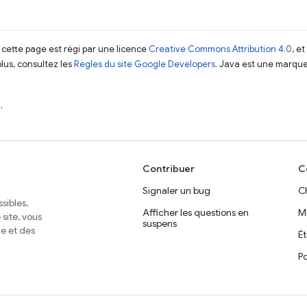
 cette page est régi par une licence
Creative Commons Attribution 4.0
, e
plus, consultez les
Règles du site Google Developers
. Java est une marque
.
Contribuer
C
Signaler un bug
C
sibles,
Afficher les questions en
M
site, vous
suspens
e et des
É
Po