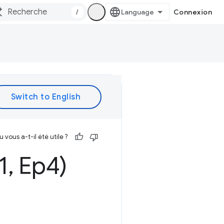
/
Connexion
vous a-t-il été utile ?
1
,
Ep4)