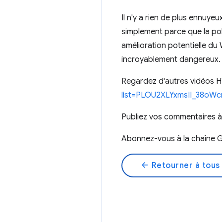
Il n'y a rien de plus ennuye
simplement parce que la po
amélioration potentielle du
incroyablement dangereux.
Regardez d'autres vidéos H
list=PLOU2XLYxmsII_38o
Publiez vos commentaires à 
Abonnez-vous à la chaîne G
arrow_back
Retourner à tous 