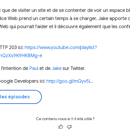
ux que de visiter un site et de se contenter de voir un espace b
lice Web prend un certain temps à se charger. Jake apporte d
 Web qui pourrait l'aider et il découvre également que les con
TTP 203 ici:
https://www.youtube.com/playlist?
WcnQzXs9K9HKBMg-e
l'intention de
Paul
et de
Jake
sur Twitter.
oogle Developers ici:
http://goo.gl/mQyv5L
.
les épisodes
Ce contenu vous a-t-il été utile ?