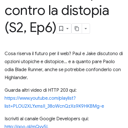
contro la distopia
(S2
,
Ep6)
Cosa riserva il futuro per il web? Paul e Jake discutono di
opzioni utopiche e distopice... e a quanto pare Paolo
odia Blade Runner, anche se potrebbe confonderlo con
Highlander.
Guarda altri video di HTTP 203 qui:
https://www.youtube.com/playlist?
list=PLOU2XLYxmsII_38oWcnQzXs9K9HKBMg-e
Iscriviti al canale Google Developers qui:
http://goo.gl/mQyv5L