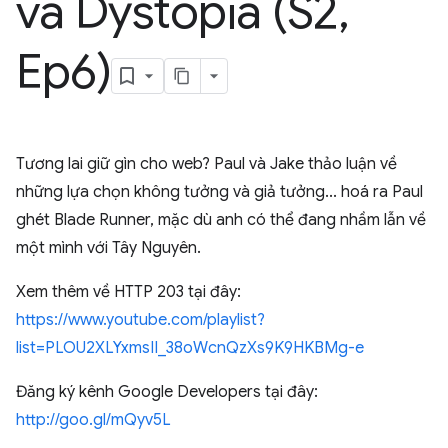
và Dystopia (S2
,
Ep6)
Tương lai giữ gìn cho web? Paul và Jake thảo luận về
những lựa chọn không tưởng và giả tưởng... hoá ra Paul
ghét Blade Runner, mặc dù anh có thể đang nhầm lẫn về
một mình với Tây Nguyên.
Xem thêm về HTTP 203 tại đây:
https://www.youtube.com/playlist?
list=PLOU2XLYxmsII_38oWcnQzXs9K9HKBMg-e
Đăng ký kênh Google Developers tại đây:
http://goo.gl/mQyv5L