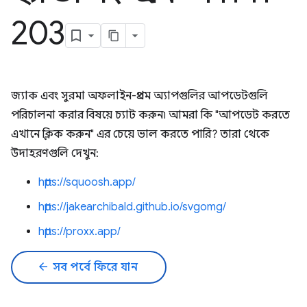
203
জ্যাক এবং সুরমা অফলাইন-প্রথম অ্যাপগুলির আপডেটগুলি
পরিচালনা করার বিষয়ে চ্যাট করুন৷ আমরা কি "আপডেট করতে
এখানে ক্লিক করুন" এর চেয়ে ভাল করতে পারি? তারা থেকে
উদাহরণগুলি দেখুন:
https://squoosh.app/
https://jakearchibald.github.io/svgomg/
https://proxx.app/
arrow_back
সব পর্বে ফিরে যান