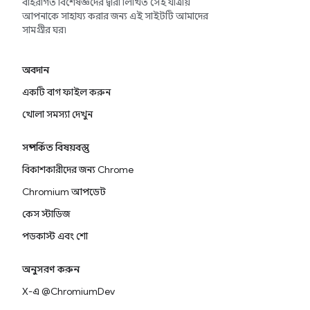
বহিরাগত বিশেষজ্ঞদের দ্বারা লিখিত সেই যাত্রায়
আপনাকে সাহায্য করার জন্য এই সাইটটি আমাদের
সামগ্রীর ঘর৷
অবদান
একটি বাগ ফাইল করুন
খোলা সমস্যা দেখুন
সম্পর্কিত বিষয়বস্তু
বিকাশকারীদের জন্য Chrome
Chromium আপডেট
কেস স্টাডিজ
পডকাস্ট এবং শো
অনুসরণ করুন
X-এ @ChromiumDev