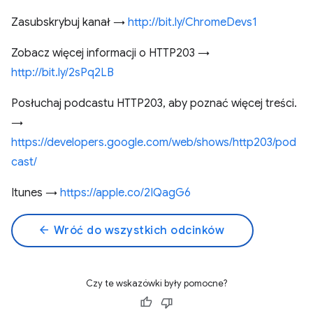
Zasubskrybuj kanał →
http://bit.ly/ChromeDevs1
Zobacz więcej informacji o HTTP203 →
http://bit.ly/2sPq2LB
Posłuchaj podcastu HTTP203, aby poznać więcej treści.
→
https://developers.google.com/web/shows/http203/pod
cast/
Itunes →
https://apple.co/2IQagG6
arrow_back
Wróć do wszystkich odcinków
Czy te wskazówki były pomocne?