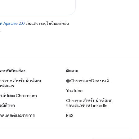
าต Apache 2.0
เว้นแต่จะระบุไว้เป็นอย่างอื่น
อ
ื้อหาที่เกี่ยวข้อง
ติดตาม
hrome สำหรับนักพัฒนา
@ChromiumDev บน X
ฟต์แวร์
YouTube
ารอัปเดต Chromium
Chrome สำหรับนักพัฒนา
รณีศึกษา
ซอฟต์แวร์บน LinkedIn
อดแคสต์และรายการ
RSS